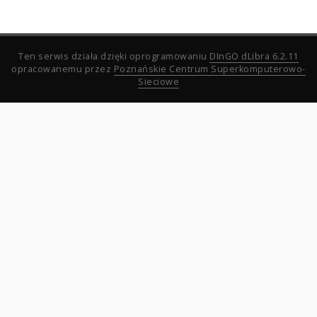
Ten serwis działa dzięki oprogramowaniu
DInGO dLibra 6.2.11
opracowanemu przez
Poznańskie Centrum Superkomputerowo-
Sieciowe