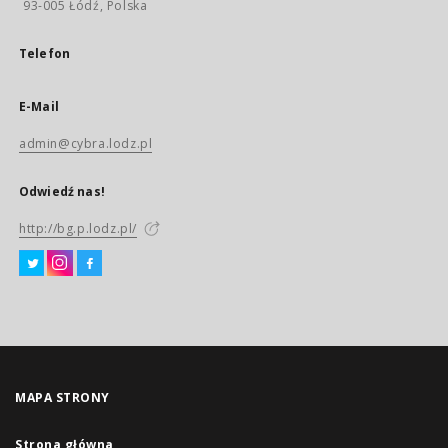
93-005 Łódź, Polska
Telefon
E-Mail
admin@cybra.lodz.pl
Odwiedź nas!
http://bg.p.lodz.pl/
MAPA STRONY
Strona główna