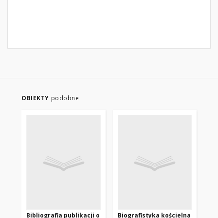
OBIEKTY
podobne
Bibliografia publikacji o
Biografistyka kościelna
Bib