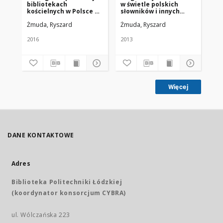
bibliotekach
w świetle polskich
pi
kościelnych w Polsce za
słowników i innych
po
lata 1945-2015
publikacji (1945-2013)
ko
Żmuda, Ryszard
Żmuda, Ryszard
Żm
2016
2013
201
Więcej
DANE KONTAKTOWE
Adres
Biblioteka Politechniki Łódzkiej
(koordynator konsorcjum CYBRA)
ul. Wólczańska 223