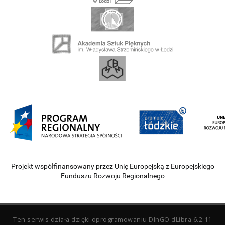
Projekt współfinansowany przez Unię Europejską z Europejskiego
Funduszu Rozwoju Regionalnego
Ten serwis działa dzięki oprogramowaniu
DInGO dLibra 6.2.11