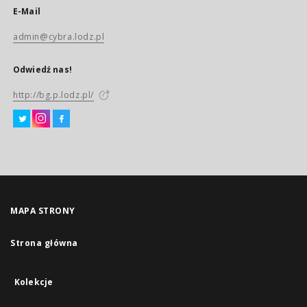
E-Mail
admin@cybra.lodz.pl
Odwiedź nas!
http://bg.p.lodz.pl/
MAPA STRONY
Strona główna
Kolekcje