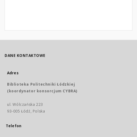
DANE KONTAKTOWE
Adres
Biblioteka Politechniki Łódzkiej
(koordynator konsorcjum CYBRA)
ul. Wólczańska 223
93-005 Łódź, Polska
Telefon