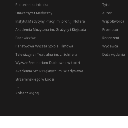
Politechnika Łódzka
Tytuł
Uniwersytet Medyczny
Autor
Instytut Medycyny Pracy im. prof. J. Nofera
Współtwórca
Akademia Muzyczna im. Grażyny i Kiejstuta
Promotor
Bacewiczów
Recenzent
Państwowa Wyższa Szkoła Filmowa
Wydawca
Telewizyjna i Teatralna im. L. Schillera
Data wydania
Wyższe Seminarium Duchowne w Łodzi
Akademia Sztuk Pięknych im. Władysława
Strzemińskiego w Łodzi
...
Zobacz więcej