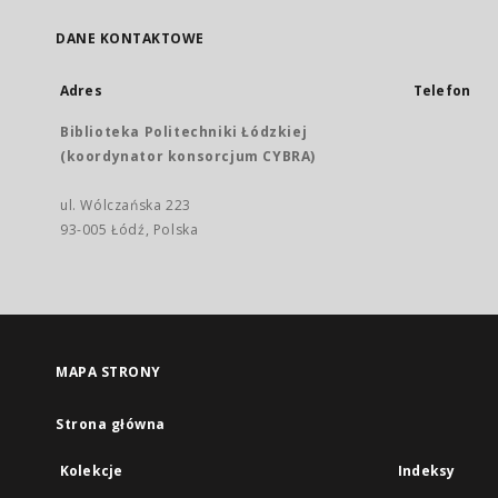
DANE KONTAKTOWE
Adres
Telefon
Biblioteka Politechniki Łódzkiej
(koordynator konsorcjum CYBRA)
ul. Wólczańska 223
93-005 Łódź, Polska
MAPA STRONY
Strona główna
Kolekcje
Indeksy