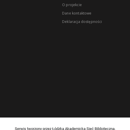
O projekcie
Dane kontaktowe
Deklaracja dostępności
Serwis tworzony przez Łódzką Akademicką Sieć Biblioteczną.