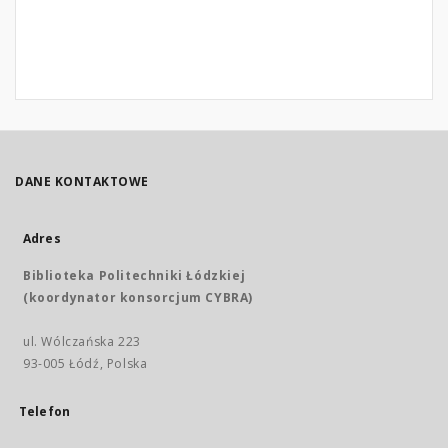
DANE KONTAKTOWE
Adres
Biblioteka Politechniki Łódzkiej
(koordynator konsorcjum CYBRA)
ul. Wólczańska 223
93-005 Łódź, Polska
Telefon