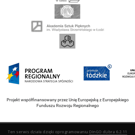
Projekt współfinansowany przez Unię Europejską z Europejskiego
Funduszu Rozwoju Regionalnego
Ten serwis działa dzięki oprogramowaniu
DInGO dLibra 6.2.11