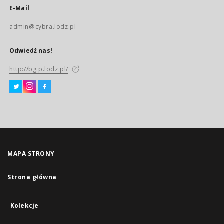
E-Mail
admin@cybra.lodz.pl
Odwiedź nas!
http://bg.p.lodz.pl/
MAPA STRONY
Strona główna
Kolekcje