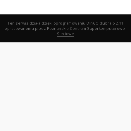
Ten serwis działa dzięki oprogramowaniu
DInGO dLibra 6.2.11
opracowanemu przez
Poznańskie Centrum Superkomputerowo-
Sieciowe