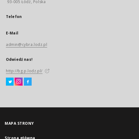
93-005 Łódź, Polska
Telefon
E-Mail
admin@cybra.lodz.pl
Odwiedź nas!
http://bg.p.lodz.pl/
MAPA STRONY
Strona główna