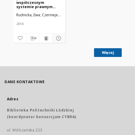
współczesnym
systemie prawnym
Polski i Unii
Rudnicka, Ewa; Czerniejewska, Emilia; Dubiński, Marek
Uniwersytet Me
Europejskiej”–
sprawozdanie z VI
Konferencji Korporacji
2014
Bibliotekarzy
Wrocławskich.Wrocław,
5 XII 2014 r.
Więcej
DANE KONTAKTOWE
Adres
Biblioteka Politechniki Łódzkiej
(koordynator konsorcjum CYBRA)
ul. Wólczańska 223