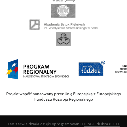
Projekt współfinansowany przez Unię Europejską z Europejskiego
Funduszu Rozwoju Regionalnego
Ten serwis działa dzięki oprogramowaniu
DInGO dLibra 6.2.11