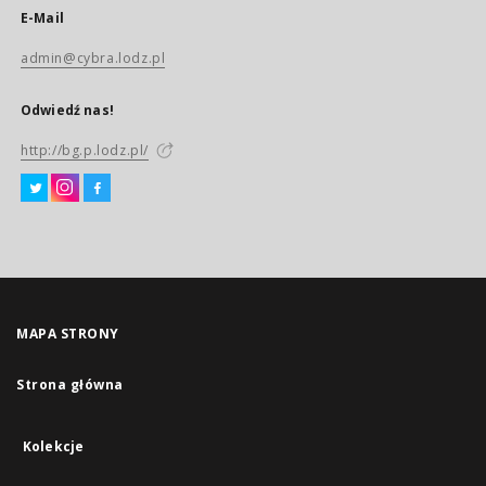
E-Mail
admin@cybra.lodz.pl
Odwiedź nas!
http://bg.p.lodz.pl/
MAPA STRONY
Strona główna
Kolekcje