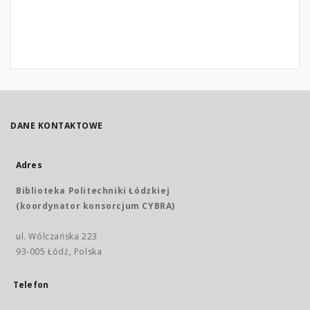
DANE KONTAKTOWE
Adres
Biblioteka Politechniki Łódzkiej
(koordynator konsorcjum CYBRA)
ul. Wólczańska 223
93-005 Łódź, Polska
Telefon