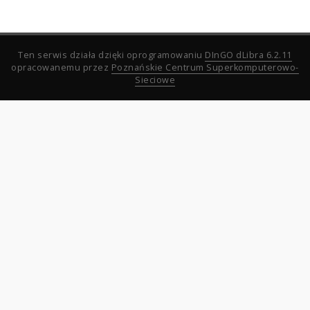
Ten serwis działa dzięki oprogramowaniu
DInGO dLibra 6.2.11
opracowanemu przez
Poznańskie Centrum Superkomputerowo-
Sieciowe