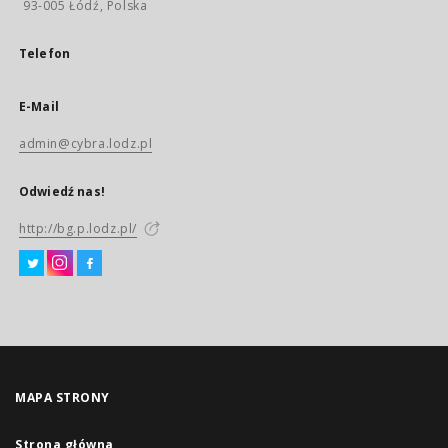
93-005 Łódź, Polska
Telefon
E-Mail
admin@cybra.lodz.pl
Odwiedź nas!
http://bg.p.lodz.pl/
MAPA STRONY
Strona główna