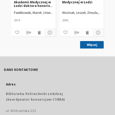
Akademii Medycznej w
Medycznej w Łodzi
Łodzi doktora honoris
causa Uniwersytetu
Pawlikowski, Marek
Uniwersytet Medyczny w Łodzi
Woźniak, Leszek
Żmuda, Ryszard. Re
Medycznego w Łodzi i
Śląskiego Uniwersytetu
Medycznego w
2014
2006
Katowicach
Więcej
DANE KONTAKTOWE
Adres
Biblioteka Politechniki Łódzkiej
(koordynator konsorcjum CYBRA)
ul. Wólczańska 223