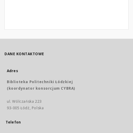
DANE KONTAKTOWE
Adres
Biblioteka Politechniki Łódzkiej
(koordynator konsorcjum CYBRA)
ul. Wólczańska 223
93-005 Łódź, Polska
Telefon