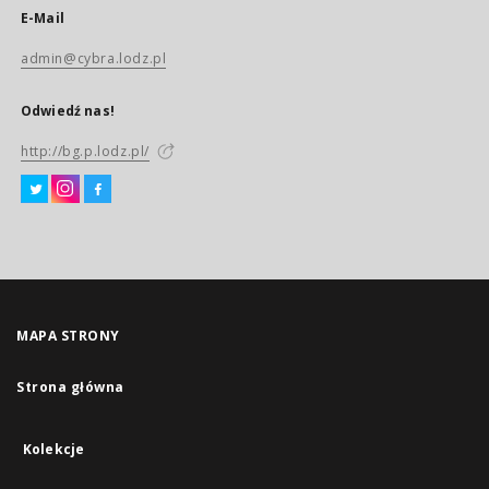
E-Mail
admin@cybra.lodz.pl
Odwiedź nas!
http://bg.p.lodz.pl/
MAPA STRONY
Strona główna
Kolekcje