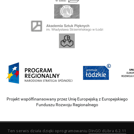
Projekt współfinansowany przez Unię Europejską z Europejskiego
Funduszu Rozwoju Regionalnego
Ten serwis działa dzięki oprogramowaniu
DInGO dLibra 6.2.11