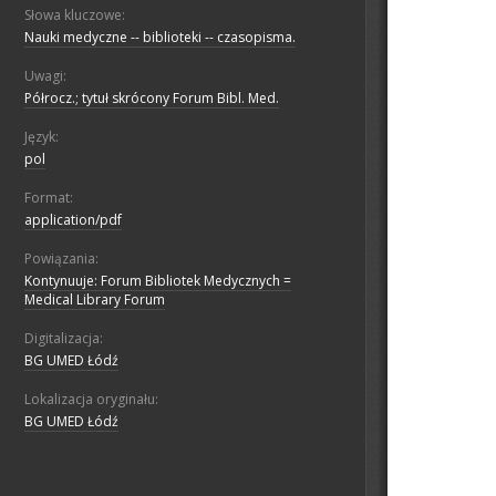
Słowa kluczowe:
Nauki medyczne -- biblioteki -- czasopisma.
Uwagi:
Półrocz.; tytuł skrócony Forum Bibl. Med.
Język:
pol
Format:
application/pdf
Powiązania:
Kontynuuje: Forum Bibliotek Medycznych =
Medical Library Forum
Digitalizacja:
BG UMED Łódź
Lokalizacja oryginału:
BG UMED Łódź