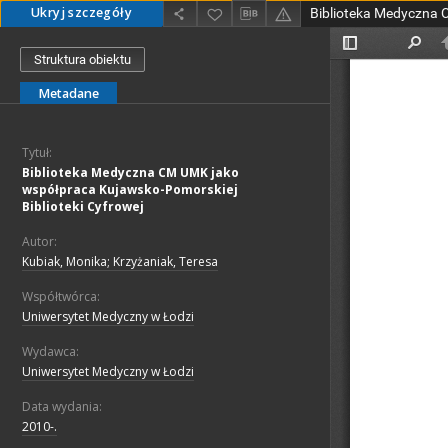
Ukryj szczegóły
Struktura obiektu
Metadane
Tytuł:
Biblioteka Medyczna CM UMK jako
współpraca Kujawsko-Pomorskiej
Biblioteki Cyfrowej
Autor:
Kubiak, Monika; Krzyżaniak, Teresa
Współtwórca:
Uniwersytet Medyczny w Łodzi
Wydawca:
Uniwersytet Medyczny w Łodzi
Data wydania:
2010-.