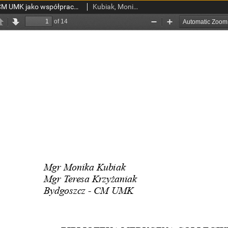
Biblioteka Medyczna CM UMK jako współpraca Kujawsko-Pomorskiej Biblioteki Cyfrowej
Kubiak, Monika; Krzyżaniak, Teresa