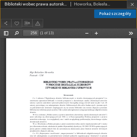
Biblioteki wobec prawa autorskiego w procesie dygitalizacji zbiorów i tworzeniu bibliotek cyfrowych
Howorka, Bolesław
Pokaż szczegóły