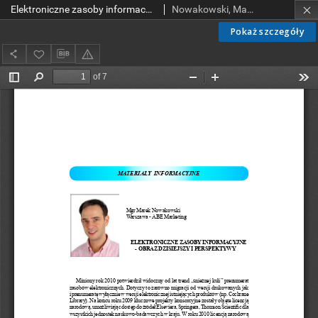
Elektroniczne zasoby informacyjne - obraz dziszejszy i perspektywy
Nowakowski, Marek
Pokaż szczegóły