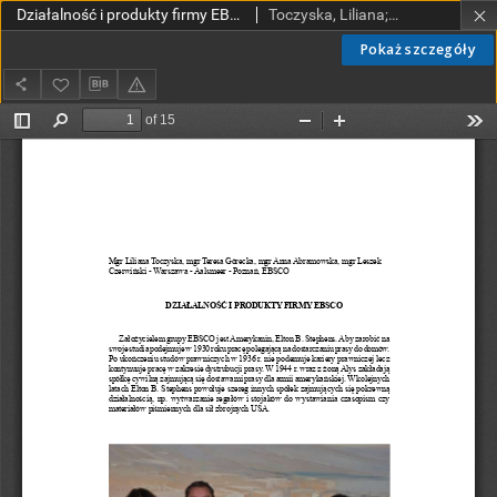
Działalność i produkty firmy EBSCO
Toczyska, Liliana; Górecka, Teresa; Abramowska,Anna; Czerwiński, Leszek
Pokaż szczegóły