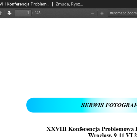
wis fotograficzny - XXVIII Konferencja Problemowa Bibliotek Medycznych Wrocław, 9-11 VI 2010 r.
Żmuda, Ryszard, red. nacz.