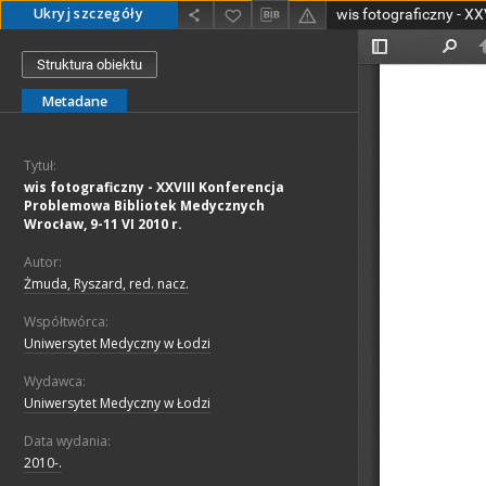
Ukryj szczegóły
Struktura obiektu
Metadane
Tytuł:
wis fotograficzny - XXVIII Konferencja
Problemowa Bibliotek Medycznych
Wrocław, 9-11 VI 2010 r.
Autor:
Żmuda, Ryszard, red. nacz.
Współtwórca:
Uniwersytet Medyczny w Łodzi
Wydawca:
Uniwersytet Medyczny w Łodzi
Data wydania:
2010-.