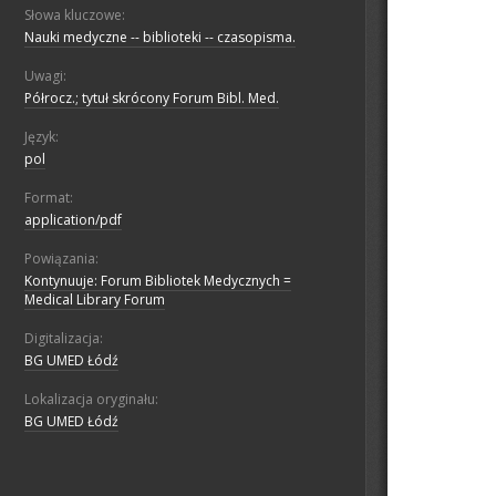
Słowa kluczowe:
Nauki medyczne -- biblioteki -- czasopisma.
Uwagi:
Półrocz.; tytuł skrócony Forum Bibl. Med.
Język:
pol
Format:
application/pdf
Powiązania:
Kontynuuje: Forum Bibliotek Medycznych =
Medical Library Forum
Digitalizacja:
BG UMED Łódź
Lokalizacja oryginału:
BG UMED Łódź