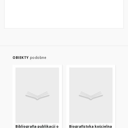
OBIEKTY
podobne
Bibliografia publikacji o
Biografistyka kościelna
Bib