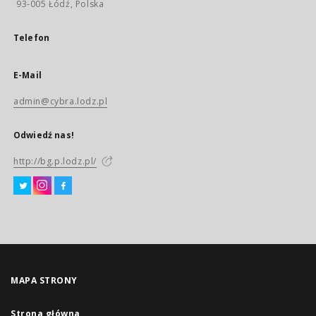
93-005 Łódź, Polska
Telefon
E-Mail
admin@cybra.lodz.pl
Odwiedź nas!
http://bg.p.lodz.pl/
MAPA STRONY
Strona główna