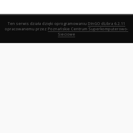
Ten serwis działa dzięki oprogramowaniu
DInGO dLibra 6.2.11
opracowanemu przez
Poznańskie Centrum Superkomputerowo-
Sieciowe