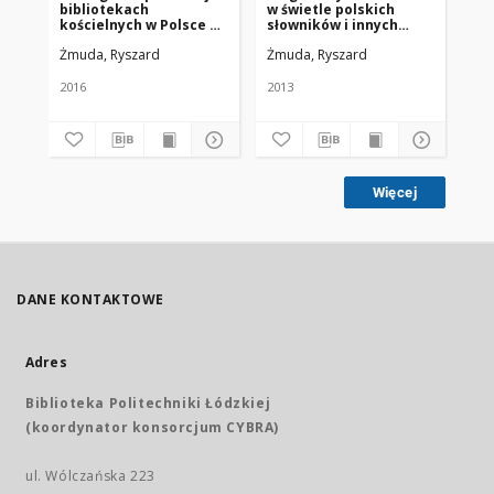
bibliotekach
w świetle polskich
pi
kościelnych w Polsce za
słowników i innych
po
lata 1945-2015
publikacji (1945-2013)
ko
Żmuda, Ryszard
Żmuda, Ryszard
Żm
2016
2013
201
Więcej
DANE KONTAKTOWE
Adres
Biblioteka Politechniki Łódzkiej
(koordynator konsorcjum CYBRA)
ul. Wólczańska 223