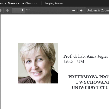
Przedmowa Prorektora ds. Nauczania i Wychowania oraz Kształcenia Uniwersytetu Medycznego w Łodzi
Jegier, Anna