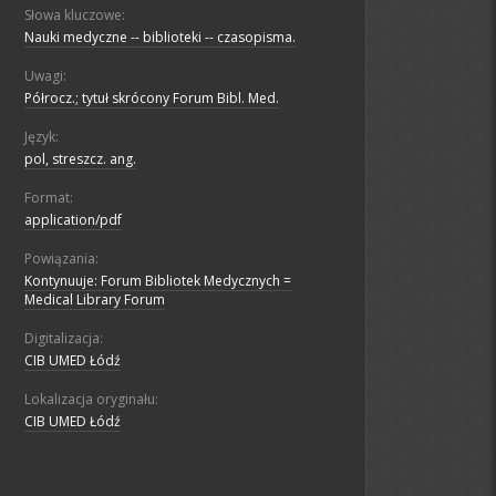
Słowa kluczowe:
Nauki medyczne -- biblioteki -- czasopisma.
Uwagi:
Półrocz.; tytuł skrócony Forum Bibl. Med.
Język:
pol, streszcz. ang.
Format:
application/pdf
Powiązania:
Kontynuuje: Forum Bibliotek Medycznych =
Medical Library Forum
Digitalizacja:
CIB UMED Łódź
Lokalizacja oryginału:
CIB UMED Łódź