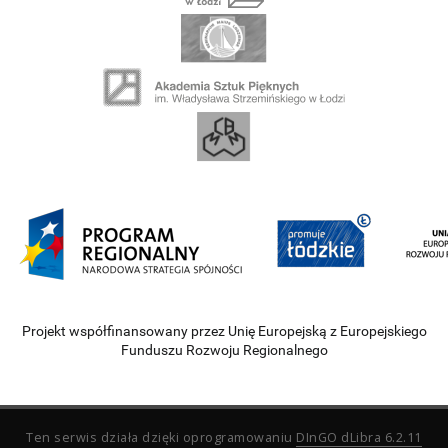
Projekt współfinansowany przez Unię Europejską z Europejskiego
Funduszu Rozwoju Regionalnego
Ten serwis działa dzięki oprogramowaniu
DInGO dLibra 6.2.11