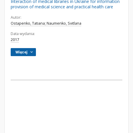
Interaction of medical libraries in Ukraine for information
provision of medical science and practical health care
Autor:
Ostapenko, Tatiana; Naumenko, Svitlana
Data wydania:
2017
Więcej