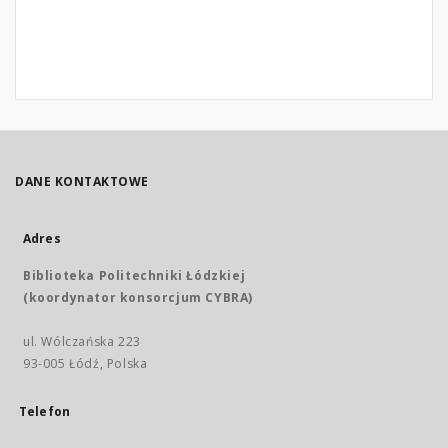
DANE KONTAKTOWE
Adres
Biblioteka Politechniki Łódzkiej
(koordynator konsorcjum CYBRA)
ul. Wólczańska 223
93-005 Łódź, Polska
Telefon