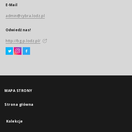
E-Mail
admin@cybra.lodz.pl
Odwiedź nas!
http://bg.p.lodz.pl/
MAPA STRONY
Strona główna
Kolekcje