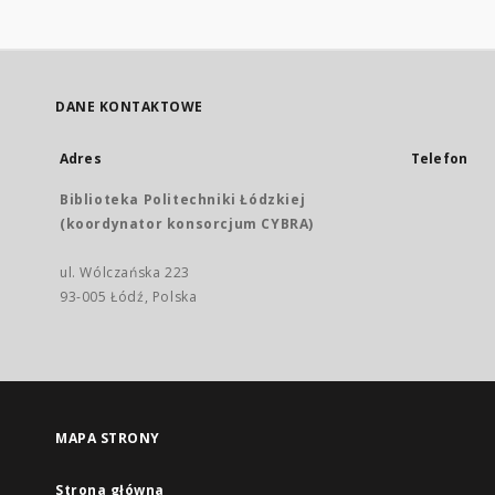
DANE KONTAKTOWE
Adres
Telefon
Biblioteka Politechniki Łódzkiej
(koordynator konsorcjum CYBRA)
ul. Wólczańska 223
93-005 Łódź, Polska
MAPA STRONY
Strona główna