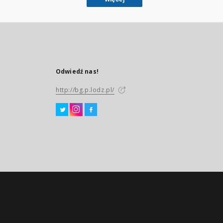
Odwiedź nas!
http://bg.p.lodz.pl/