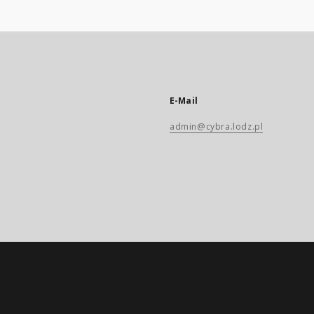
E-Mail
admin@cybra.lodz.pl