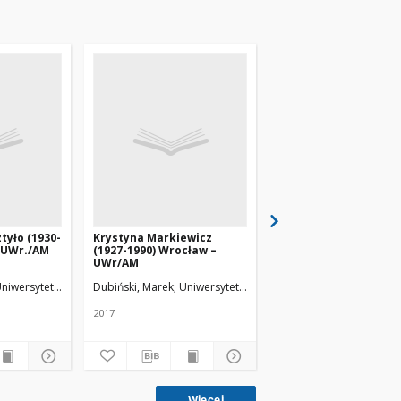
tyło (1930-
Krystyna Markiewicz
Stanisław Wierzbicki
– UWr./AM
(1927-1990) Wrocław –
(1937-1999) Wrocław 
UWr/AM
UWr/AM
niwersytet Medyczny w Łodzi
Dubiński, Marek
Uniwersytet Medyczny w Łodzi
Dubiński, Marek
Uniwer
2017
2017
Więcej