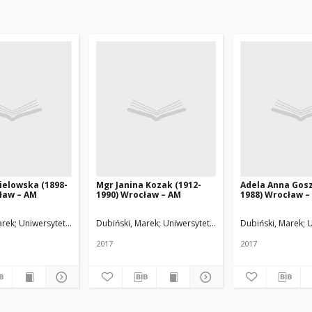
ielowska (1898-
Mgr Janina Kozak (1912-
Adela Anna Gosz
ław – AM
1990) Wrocław – AM
1988) Wrocław 
arek
Uniwersytet Medyczny w Łodzi
Dubiński, Marek
Uniwersytet Medyczny w Łodzi
Dubiński, Marek
U
2017
2017