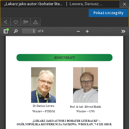
„Lekarz jako autor i bohater literacki” –ogólnopolska konferencja naukowa. Wrocław, 7-8 XII 2018 r.
Lewera, Dariusz; Białek, Edward
Pokaż szczegóły