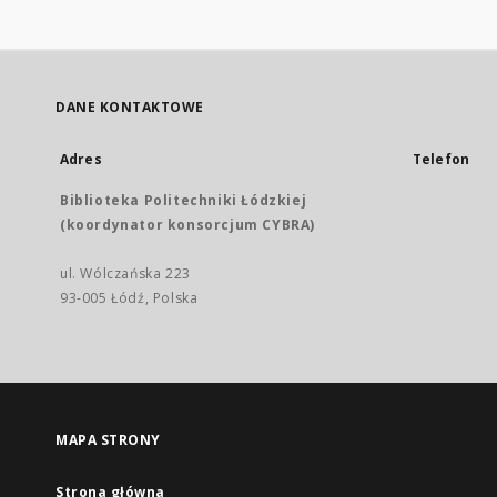
DANE KONTAKTOWE
Adres
Telefon
Biblioteka Politechniki Łódzkiej
(koordynator konsorcjum CYBRA)
ul. Wólczańska 223
93-005 Łódź, Polska
MAPA STRONY
Strona główna