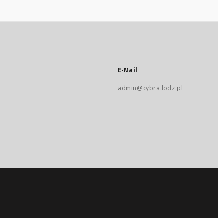
E-Mail
admin@cybra.lodz.pl