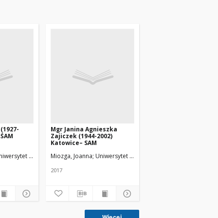
 (1927-
Mgr Janina Agnieszka
 ŚAM
Zajiczek (1944-2002)
Katowice– SAM
niwersytet Medyczny w Łodzi
Miozga, Joanna
Uniwersytet Medyczny w Łodzi
2017
Więcej