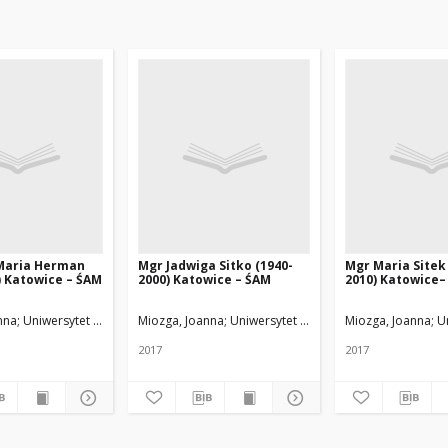
Maria Herman
Mgr Jadwiga Sitko (1940-
Mgr Maria Sitek
) Katowice – ŚAM
2000) Katowice – ŚAM
2010) Katowice–
nna
Uniwersytet Medyczny w Łodzi
Miozga, Joanna
Uniwersytet Medyczny w Łodzi
Miozga, Joanna
U
2017
2017