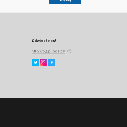
Odwiedź nas!
http://bg.p.lodz.pl/