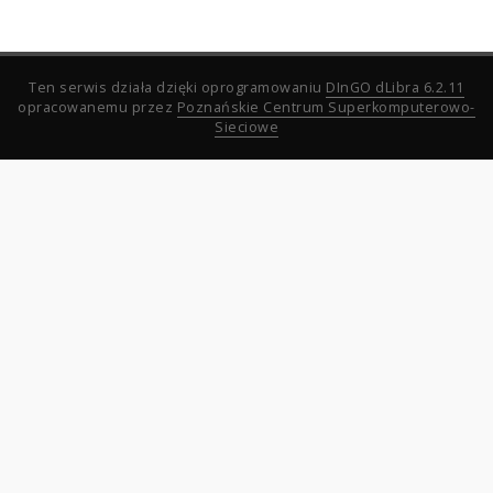
Ten serwis działa dzięki oprogramowaniu
DInGO dLibra 6.2.11
opracowanemu przez
Poznańskie Centrum Superkomputerowo-
Sieciowe