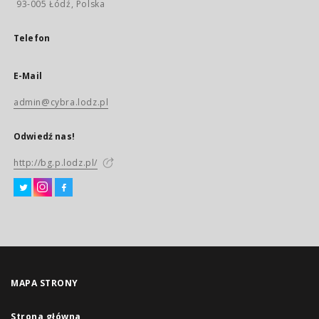
93-005 Łódź, Polska
Telefon
E-Mail
admin@cybra.lodz.pl
Odwiedź nas!
http://bg.p.lodz.pl/
MAPA STRONY
Strona główna