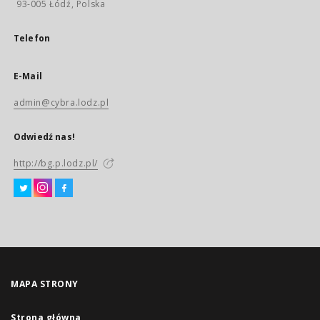
93-005 Łódź, Polska
Telefon
E-Mail
admin@cybra.lodz.pl
Odwiedź nas!
http://bg.p.lodz.pl/
MAPA STRONY
Strona główna