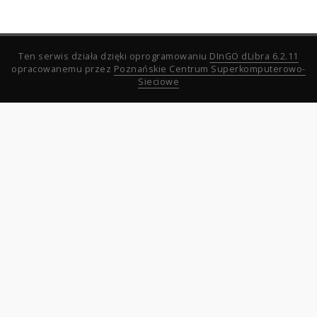
Ten serwis działa dzięki oprogramowaniu
DInGO dLibra 6.2.11
opracowanemu przez
Poznańskie Centrum Superkomputerowo-
Sieciowe