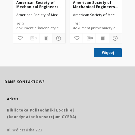
American Society of
American Society of
Am
Mechanical Engineers
Mechanical Engineers
Me
vol. 32 no. 1276a (1910)
vol. 32 no. 1303 (1910)
vol
American Society of Mechanical Engineers
American Society of Mechanical Engi
Ame
1910
1910
191
dokument piśmienniczy czasopismo
dokument piśmienniczy czasopismo
Więcej
DANE KONTAKTOWE
Adres
Biblioteka Politechniki Łódzkiej
(koordynator konsorcjum CYBRA)
ul. Wólczańska 223