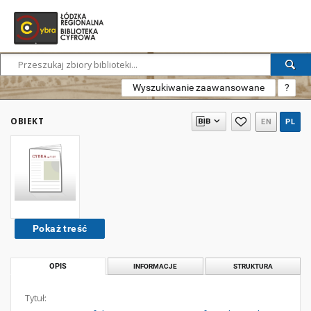
Wyszukiwanie zaawansowane
?
OBIEKT
EN
PL
Pokaż treść
OPIS
INFORMACJE
STRUKTURA
Tytuł: