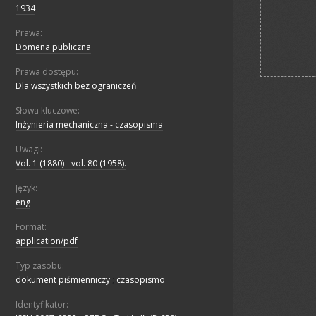
1934
Prawa:
Domena publiczna
Prawa dostępu:
Dla wszystkich bez ograniczeń
Słowa kluczowe:
Inżynieria mechaniczna - czasopisma
Uwagi:
Vol. 1 (1880) - vol. 80 (1958).
Język:
eng
Format:
application/pdf
Typ zasobu:
dokument piśmienniczy
;
czasopismo
Identyfikator: