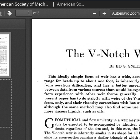
Transactions of the American Society of Mechanical Engineers RP 56-9 (1934)
American Society of Mechanical Engineers