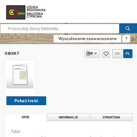
Wyszukiwanie zaawansowane
?
OBIEKT
EN
PL
Pokaż treść
OPIS
INFORMACJE
STRUKTURA
Tytuł: