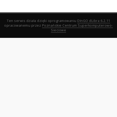
Ten serwis działa dzięki oprogramowaniu
DInGO dLibra 6.2.11
opracowanemu przez
Poznańskie Centrum Superkomputerowo-
Sieciowe