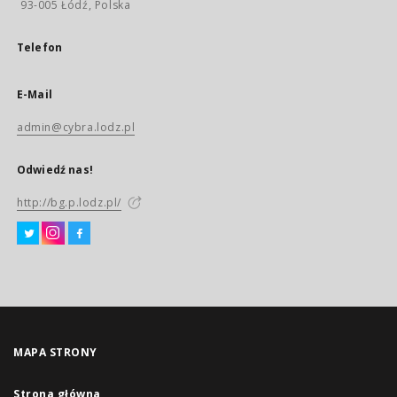
93-005 Łódź, Polska
Telefon
E-Mail
admin@cybra.lodz.pl
Odwiedź nas!
http://bg.p.lodz.pl/
MAPA STRONY
Strona główna