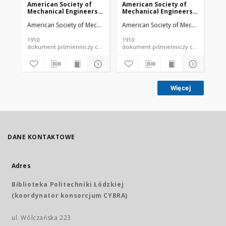
American Society of
American Society of
Am
Mechanical Engineers
Mechanical Engineers
Me
vol. 32 no. 1276a (1910)
vol. 32 no. 1303 (1910)
vol
American Society of Mechanical Engineers
American Society of Mechanical Engi
Ame
1910
1910
191
dokument piśmienniczy czasopismo
dokument piśmienniczy czasopismo
Więcej
DANE KONTAKTOWE
Adres
Biblioteka Politechniki Łódzkiej
(koordynator konsorcjum CYBRA)
ul. Wólczańska 223