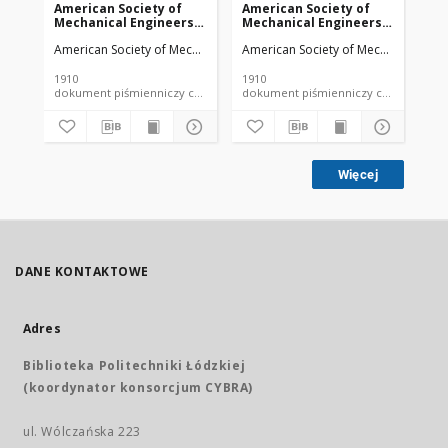
American Society of
American Society of
Am
Mechanical Engineers
Mechanical Engineers
Me
vol. 32 no. 1276a (1910)
vol. 32 no. 1303 (1910)
vol
American Society of Mechanical Engineers
American Society of Mechanical Engi
Ame
1910
1910
191
dokument piśmienniczy czasopismo
dokument piśmienniczy czasopismo
Więcej
DANE KONTAKTOWE
Adres
Biblioteka Politechniki Łódzkiej
(koordynator konsorcjum CYBRA)
ul. Wólczańska 223