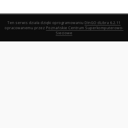
Ten serwis działa dzięki oprogramowaniu
DInGO dLibra 6.2.11
opracowanemu przez
Poznańskie Centrum Superkomputerowo-
Sieciowe