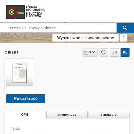
Wyszukiwanie zaawansowane
?
OBIEKT
EN
PL
Pokaż treść
OPIS
INFORMACJE
STRUKTURA
Tytuł: