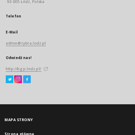
93-005 Łódź, Polska
Telefon
E-Mail
admin@cybra.lodz.pl
Odwiedź nas!
http://bg.p.lodz.pl/
MAPA STRONY
Strona główna