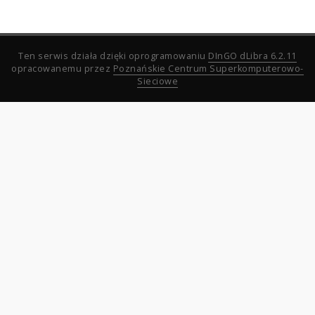
Ten serwis działa dzięki oprogramowaniu
DInGO dLibra 6.2.11
opracowanemu przez
Poznańskie Centrum Superkomputerowo-
Sieciowe