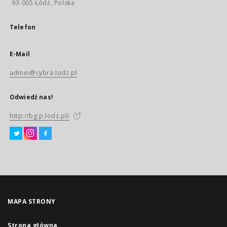
93-005 Łódź, Polska
Telefon
E-Mail
admin@cybra.lodz.pl
Odwiedź nas!
http://bg.p.lodz.pl/
MAPA STRONY
Strona główna