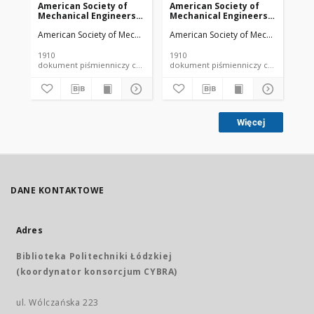
American Society of
American Society of
Am
Mechanical Engineers
Mechanical Engineers
Me
vol. 32 no. 1276a (1910)
vol. 32 no. 1303 (1910)
vol
American Society of Mechanical Engineers
American Society of Mechanical Engi
Ame
1910
1910
191
dokument piśmienniczy czasopismo
dokument piśmienniczy czasopismo
Więcej
DANE KONTAKTOWE
Adres
Biblioteka Politechniki Łódzkiej
(koordynator konsorcjum CYBRA)
ul. Wólczańska 223