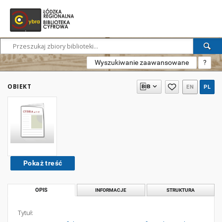
Wyszukiwanie zaawansowane
?
OBIEKT
EN
PL
Pokaż treść
OPIS
INFORMACJE
STRUKTURA
Tytuł: