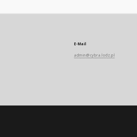
E-Mail
admin@cybra.lodz.pl