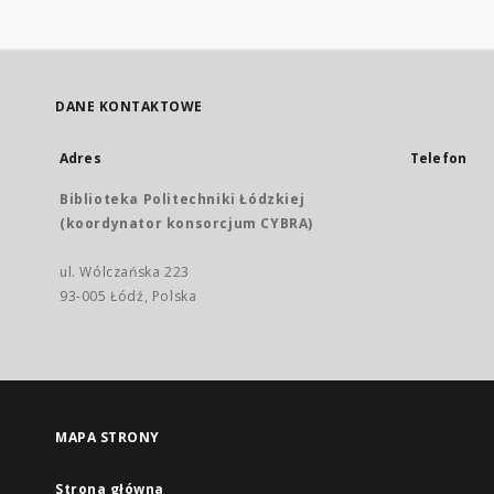
DANE KONTAKTOWE
Adres
Telefon
Biblioteka Politechniki Łódzkiej
(koordynator konsorcjum CYBRA)
ul. Wólczańska 223
93-005 Łódź, Polska
MAPA STRONY
Strona główna