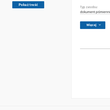
Pokaż treść
Typ zasobu:
dokument piśmienni
Więcej