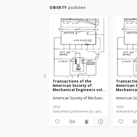
OBIEKTY
podobne
Transactions of the
Transactio
American Society of
American S
Mechanical Engineers vol.
Mechanical
32 no. 1276a (1910)
32 no. 1303
American Society of Mechanical Engineers
American So
1910
1910
dokument piśmienniczy czasopismo