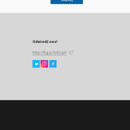
Odwiedź nas!
http://bg.p.lodz.pl/