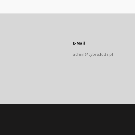
E-Mail
admin@cybra.lodz.pl