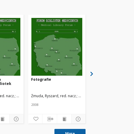
a
Fotografie
Program XXII Konfere
liotek
Szkoleniowej Bibliot
Medycznych, Warszaw
24 czerwca 2003 r.
odzi
ed. nacz.
Uniwersytet Medyczny w Łodzi
Żmuda, Ryszard, red. nacz.
Uniwersytet Medyczny w Łodzi
Żmuda, Ryszard, red. na
2008
2008
More