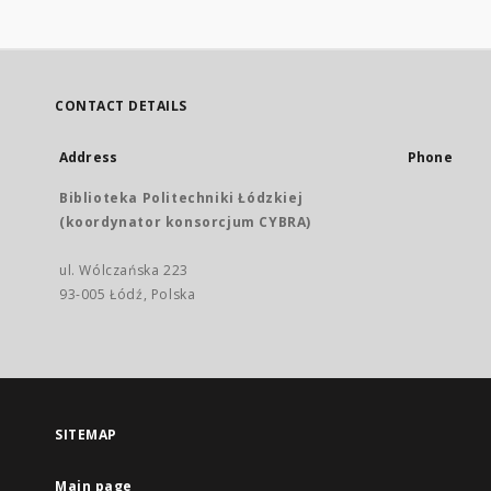
CONTACT DETAILS
Address
Phone
Biblioteka Politechniki Łódzkiej
(koordynator konsorcjum CYBRA)
ul. Wólczańska 223
93-005 Łódź, Polska
SITEMAP
Main page