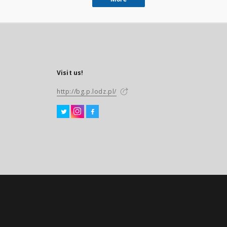
Visit us!
http://bg.p.lodz.pl/