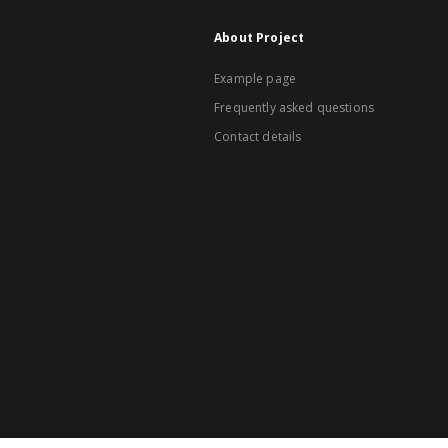
About Project
Example page
Frequently asked questions
Contact details