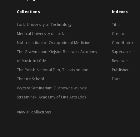
Collections
Indexes
Lodz University of Technology
Title
Medical University of Lodz
Creator
Nofer Institute of Occupational Medicine
Contributor
The Grażyna and Kiejstut Bacewicz Academy
Supervisor
of Music in Łódź
Reviewer
The Polish National Film, Television and
Publisher
Theatre School
Date
Wyższe Seminarium Duchowne w Łodzi
Strzemiński Academy of Fine Arts Łódź
...
View all collections