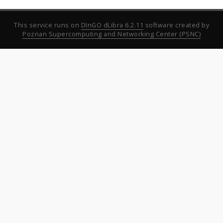
This service runs on
DInGO dLibra 6.2.11
software created by
Poznan Supercomputing and Networking Center (PSNC)