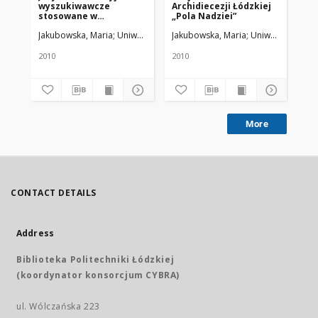
wyszukiwawcze
Archidiecezji Łódzkiej
op
stosowane w
„Pola Nadziei”
katalogach bibliotek
Jakubowska, Maria
Uniwersytet Medyczny w Łodzi
Jakubowska, Maria
Uniwersytet Med
Jak
medycznych
2010
2010
200
More
CONTACT DETAILS
Address
Biblioteka Politechniki Łódzkiej
(koordynator konsorcjum CYBRA)
ul. Wólczańska 223