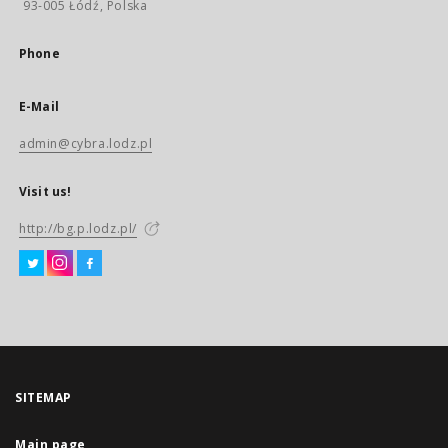
93-005 Łódź, Polska
Phone
E-Mail
admin@cybra.lodz.pl
Visit us!
http://bg.p.lodz.pl/
SITEMAP
Main page