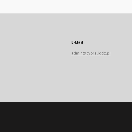
E-Mail
admin@cybra.lodz.pl