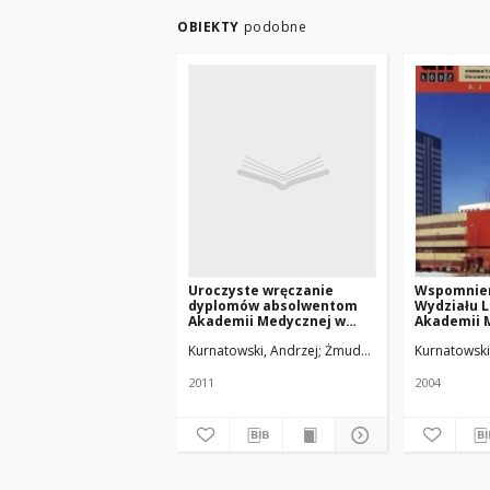
OBIEKTY
podobne
Uroczyste wręczanie
Wspomnien
dyplomów absolwentom
Wydziału 
Akademii Medycznej w
Akademii 
Łodzi - jak to kiedyś
Łodzi
Kurnatowski, Andrzej
Żmuda, Ryszard. Red. nacz
Kurnatowski
bywało?
2011
2004