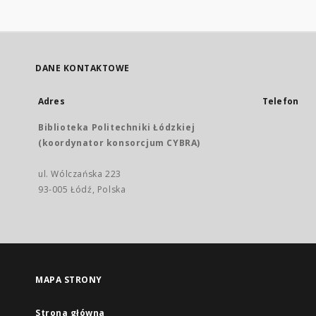
DANE KONTAKTOWE
Adres
Telefon
Biblioteka Politechniki Łódzkiej
(koordynator konsorcjum CYBRA)
ul. Wólczańska 223
93-005 Łódź, Polska
MAPA STRONY
Strona główna