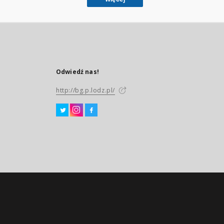
Odwiedź nas!
http://bg.p.lodz.pl/