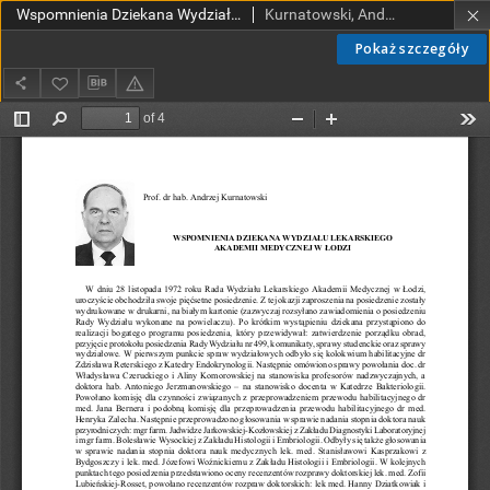
Wspomnienia Dziekana Wydziału Lekarskiego Akademii Medycznej w Łodzi
Kurnatowski, Andrzej
Pokaż szczegóły