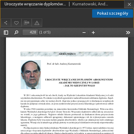
Uroczyste wręczanie dyplomów absolwentom Akademii Medycznej w Łodzi - jak to kiedyś bywało?
Kurnatowski, Andrzej
Pokaż szczegóły