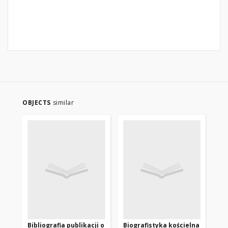
OBJECTS
similar
Bibliografia publikacji o
Biografistyka kościelna
Bib