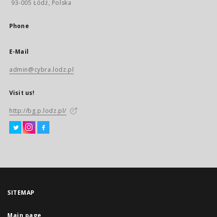
93-005 Łódź, Polska
Phone
E-Mail
admin@cybra.lodz.pl
Visit us!
http://bg.p.lodz.pl/
SITEMAP
Main page