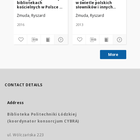
bibliotekach
w świetle polskich
pi
kościelnych w Polsce za
słowników i innych
po
lata 1945-2015
publikacji (1945-2013)
ko
Żmuda, Ryszard
Żmuda, Ryszard
Żm
2016
2013
201
More
CONTACT DETAILS
Address
Biblioteka Politechniki Łódzkiej
(koordynator konsorcjum CYBRA)
ul. Wólczańska 223