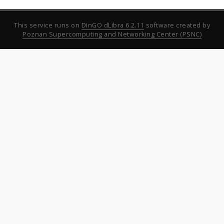
This service runs on
DInGO dLibra 6.2.11
software created by
Poznan Supercomputing and Networking Center (PSNC)