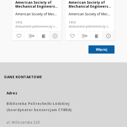
American Society of
American Society of
Am
Mechanical Engineers
Mechanical Engineers
Me
vol. 32 no. 1276a (1910)
vol. 32 no. 1303 (1910)
vol
American Society of Mechanical Engineers
American Society of Mechanical Engi
Ame
1910
1910
191
dokument piśmienniczy czasopismo
dokument piśmienniczy czasopismo
Więcej
DANE KONTAKTOWE
Adres
Biblioteka Politechniki Łódzkiej
(koordynator konsorcjum CYBRA)
ul. Wólczańska 223