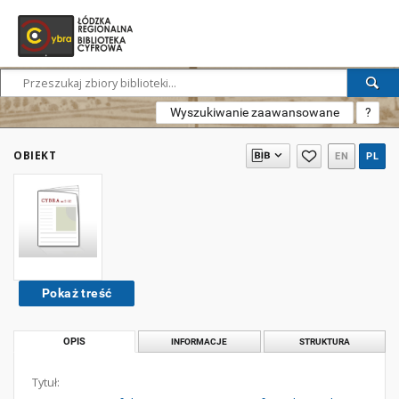
Wyszukiwanie zaawansowane
?
OBIEKT
EN
PL
Pokaż treść
OPIS
INFORMACJE
STRUKTURA
Tytuł: