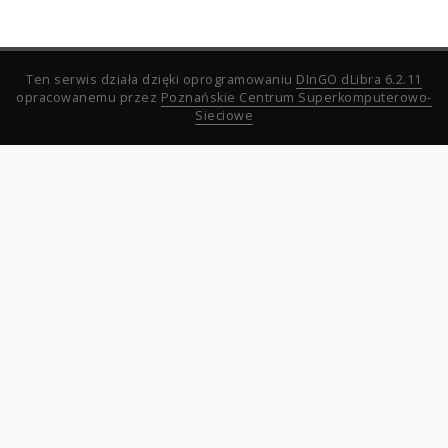
Ten serwis działa dzięki oprogramowaniu
DInGO dLibra 6.2.11
opracowanemu przez
Poznańskie Centrum Superkomputerowo-
Sieciowe