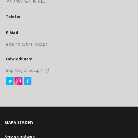
93-005 Łódź, Polska
Telefon
E-Mail
admin@cybra.lodz.pl
Odwiedź nas!
http://bg.p.lodz.pl/
MAPA STRONY
Strona główna