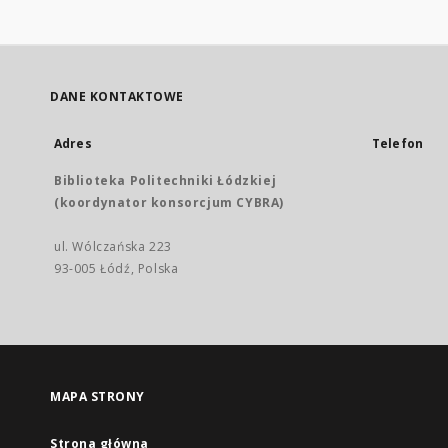
DANE KONTAKTOWE
Adres
Telefon
Biblioteka Politechniki Łódzkiej
(koordynator konsorcjum CYBRA)
ul. Wólczańska 223
93-005 Łódź, Polska
MAPA STRONY
Strona główna