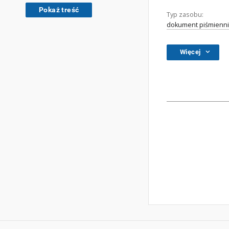
Pokaż treść
Typ zasobu:
dokument piśmienni
Więcej