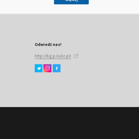
Odwiedź nas!
http://bg.p.lodz.pl/