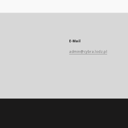
E-Mail
admin@cybra.lodz.pl