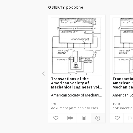
OBIEKTY
podobne
Transactions of the
Transactio
American Society of
American S
Mechanical Engineers vol.
Mechanical
32 no. 1276a (1910)
32 no. 1303
American Society of Mechanical Engineers
American So
1910
1910
dokument piśmienniczy czasopismo