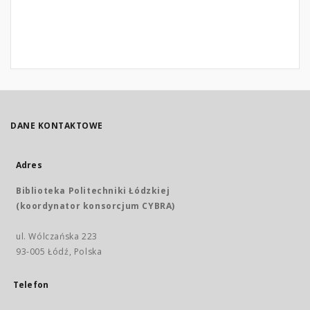
DANE KONTAKTOWE
Adres
Biblioteka Politechniki Łódzkiej
(koordynator konsorcjum CYBRA)
ul. Wólczańska 223
93-005 Łódź, Polska
Telefon