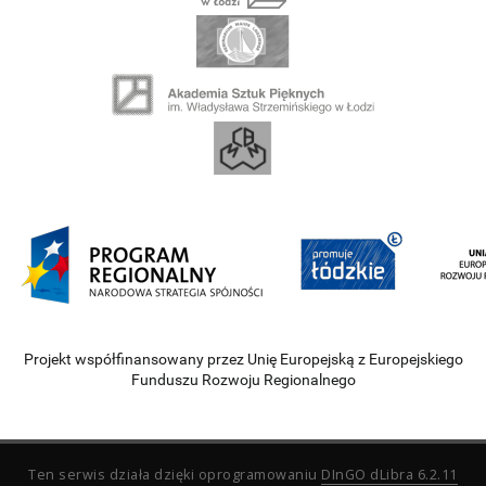
Projekt współfinansowany przez Unię Europejską z Europejskiego
Funduszu Rozwoju Regionalnego
Ten serwis działa dzięki oprogramowaniu
DInGO dLibra 6.2.11