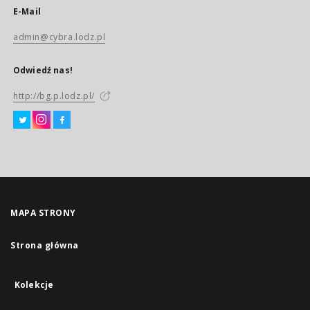
E-Mail
admin@cybra.lodz.pl
Odwiedź nas!
http://bg.p.lodz.pl/
MAPA STRONY
Strona główna
Kolekcje