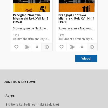
Przegląd Zbożowo
Przegląd Zbożowo
Pr
Młynarski Rok XVII Nr 5
Młynarski Rok XVII Nr11
Mł
(1973)
(1973)
(19
Stowarzyszenie Naukowo-Techniczne Inżynierów i Techników Przemy
Stowarzyszenie Naukowo-Techniczne
Sto
1973
1973
197
dokument piśmienniczy czasopismo
dokument piśmienniczy czasopismo
Więcej
DANE KONTAKTOWE
Adres
Biblioteka Politechniki Łódzkiej