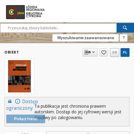
Wyszukiwanie zaawansowane
?
OBIEKT
EN
PL
Dostęp
Ta publikacja jest chroniona prawem
ograniczony
autorskim. Dostęp do jej cyfrowej wersji jest
możliwy po zalogowaniu.
Pokaż treść