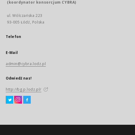
(koordynator konsorcjum CYBRA)
ul. Wólczańska 223
93-005 Łódź, Polska
Telefon
E-Mail
admin@cybra.lodz.pl
Odwiedź nas!
http://bg.p.lodz.pl/