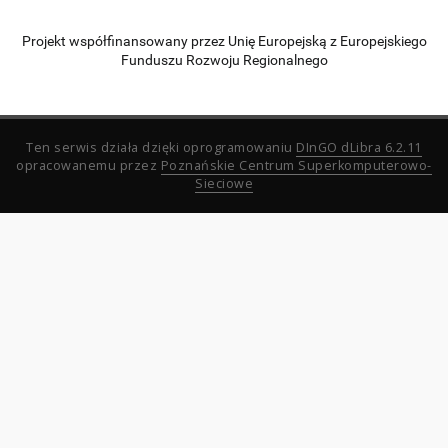
Projekt współfinansowany przez Unię Europejską z Europejskiego
Funduszu Rozwoju Regionalnego
Ten serwis działa dzięki oprogramowaniu
DInGO dLibra 6.2.11
opracowanemu przez
Poznańskie Centrum Superkomputerowo-
Sieciowe