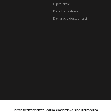
O projekcie
Dane kontaktowe
Deklaracja dostępności
Serwis tworzony przez Łódzką Akademicką Sieć Biblioteczną.