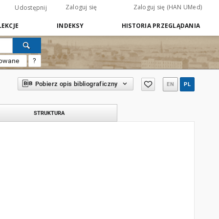
Zaloguj się
Zaloguj się (HAN UMed)
Udostępnij
EKCJE
INDEKSY
HISTORIA PRZEGLĄDANIA
sowane
?
Pobierz opis bibliograficzny
EN
PL
STRUKTURA