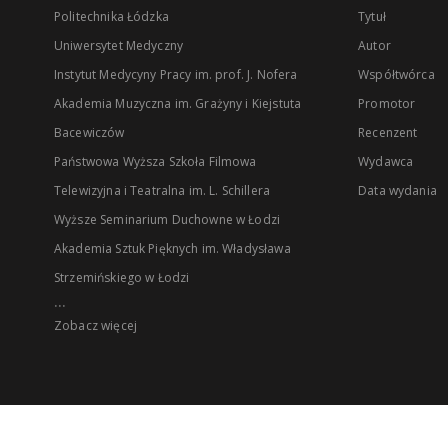
Politechnika Łódzka
Tytuł
Uniwersytet Medyczny
Autor
Instytut Medycyny Pracy im. prof. J. Nofera
Współtwórca
Akademia Muzyczna im. Grażyny i Kiejstuta
Promotor
Bacewiczów
Recenzent
Państwowa Wyższa Szkoła Filmowa
Wydawca
Telewizyjna i Teatralna im. L. Schillera
Data wydania
Wyższe Seminarium Duchowne w Łodzi
Akademia Sztuk Pięknych im. Władysława
Strzemińskiego w Łodzi
...
Zobacz więcej