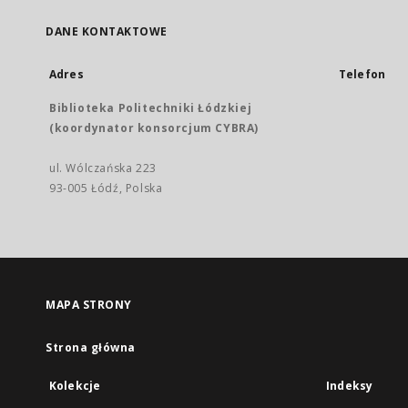
DANE KONTAKTOWE
Adres
Telefon
Biblioteka Politechniki Łódzkiej
(koordynator konsorcjum CYBRA)
ul. Wólczańska 223
93-005 Łódź, Polska
MAPA STRONY
Strona główna
Kolekcje
Indeksy