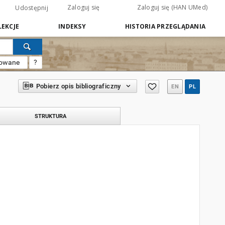
Zaloguj się
Zaloguj się (HAN UMed)
Udostępnij
EKCJE
INDEKSY
HISTORIA PRZEGLĄDANIA
sowane
?
Pobierz opis bibliograficzny
EN
PL
STRUKTURA