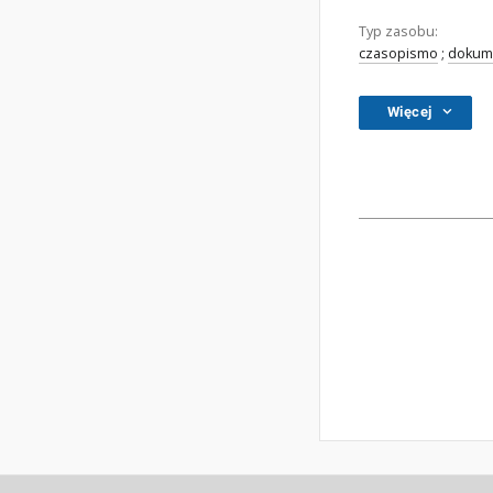
Typ zasobu:
czasopismo
;
dokume
Więcej