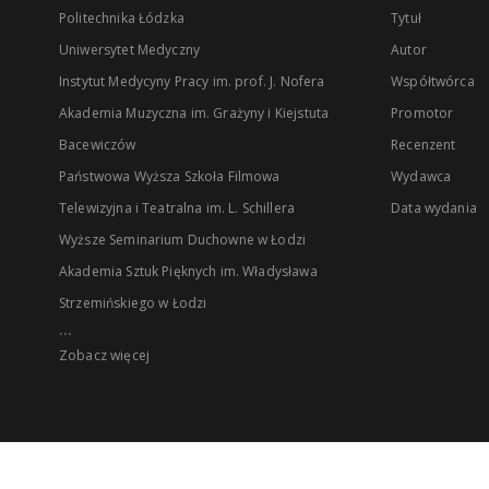
Politechnika Łódzka
Tytuł
Uniwersytet Medyczny
Autor
Instytut Medycyny Pracy im. prof. J. Nofera
Współtwórca
Akademia Muzyczna im. Grażyny i Kiejstuta
Promotor
Bacewiczów
Recenzent
Państwowa Wyższa Szkoła Filmowa
Wydawca
Telewizyjna i Teatralna im. L. Schillera
Data wydania
Wyższe Seminarium Duchowne w Łodzi
Akademia Sztuk Pięknych im. Władysława
Strzemińskiego w Łodzi
...
Zobacz więcej