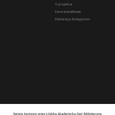
O projekcie
Dane kontaktowe
Deklaracja dostępności
Serwis tworzony przez Łódzką Akademicką Sieć Biblioteczną.