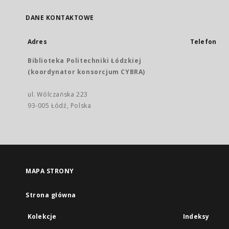
DANE KONTAKTOWE
Adres
Telefon
Biblioteka Politechniki Łódzkiej
(koordynator konsorcjum CYBRA)
ul. Wólczańska 223
93-005 Łódź, Polska
MAPA STRONY
Strona główna
Kolekcje
Indeksy