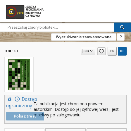
Wyszukiwanie zaawansowane
?
OBIEKT
EN
PL
Dostęp
Ta publikacja jest chroniona prawem
ograniczony
autorskim. Dostęp do jej cyfrowej wersji jest
możliwy po zalogowaniu.
Pokaż treść