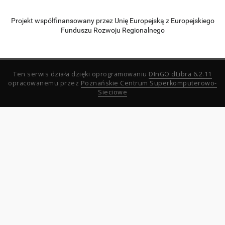
Projekt współfinansowany przez Unię Europejską z Europejskiego
Funduszu Rozwoju Regionalnego
Ten serwis działa dzięki oprogramowaniu
DInGO dLibra 6.2.11
opracowanemu przez
Poznańskie Centrum Superkomputerowo-
Sieciowe