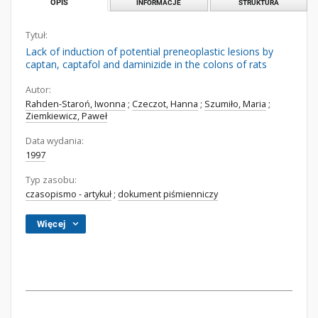
OPIS
INFORMACJE
STRUKTURA
Tytuł:
Lack of induction of potential preneoplastic lesions by
captan, captafol and daminizide in the colons of rats
Autor:
Rahden-Staroń, Iwonna
;
Czeczot, Hanna
;
Szumiło, Maria
;
Ziemkiewicz, Paweł
Data wydania:
1997
Typ zasobu:
czasopismo - artykuł
;
dokument piśmienniczy
Więcej