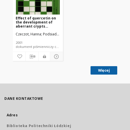
Effect of quercetin on
the development of
aberrant crypts
induced by 1,2-
Czeczot, Hanna
Podsiad, Małgorzata
Skrzycki, Michał
dimethylhydrazine in
rat colon
2001
dokument piśmienniczy czasopismo - artykuł
Więcej
DANE KONTAKTOWE
Adres
Biblioteka Politechniki Łódzkiej