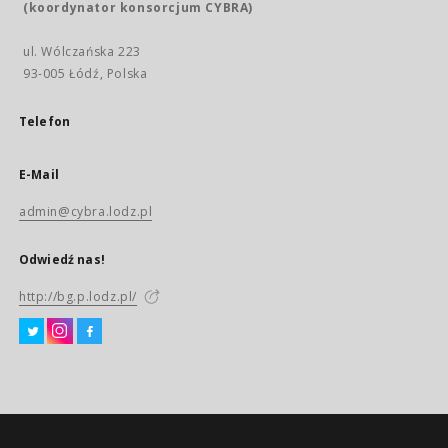
(koordynator konsorcjum CYBRA)
ul. Wólczańska 223
93-005 Łódź, Polska
Telefon
E-Mail
admin@cybra.lodz.pl
Odwiedź nas!
http://bg.p.lodz.pl/