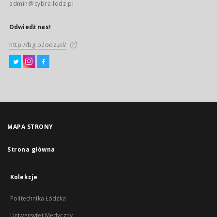
admin@cybra.lodz.pl
Odwiedź nas!
http://bg.p.lodz.pl/
MAPA STRONY
Strona główna
Kolekcje
Politechnika Łódzka
Uniwersytet Medyczny