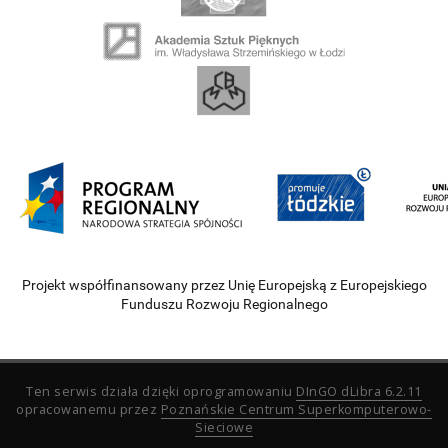
Projekt współfinansowany przez Unię Europejską z Europejskiego
Funduszu Rozwoju Regionalnego
Ten serwis działa dzięki oprogramowaniu
DInGO dLibra 6.2.11
opracowanemu przez
Poznańskie Centrum Superkomputerowo-
Sieciowe