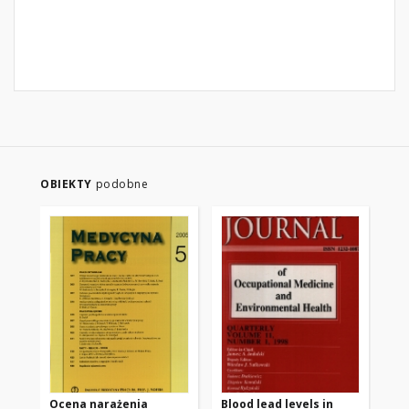
OBIEKTY
podobne
Ocena narażenia
Blood lead levels in
In