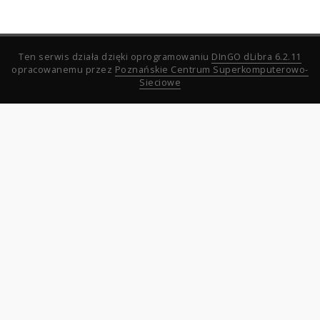
Ten serwis działa dzięki oprogramowaniu
DInGO dLibra 6.2.11
opracowanemu przez
Poznańskie Centrum Superkomputerowo-
Sieciowe