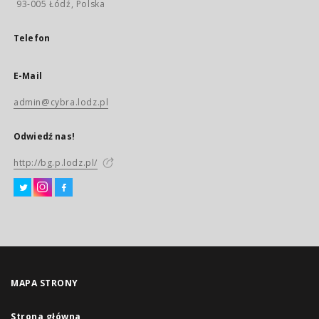
93-005 Łódź, Polska
Telefon
E-Mail
admin@cybra.lodz.pl
Odwiedź nas!
http://bg.p.lodz.pl/
MAPA STRONY
Strona główna