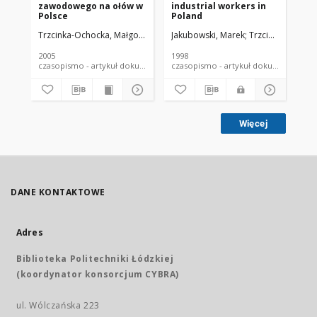
zawodowego na ołów w
industrial workers in
oc
Polsce
Poland
to
fu
Trzcinka-Ochocka, Małgorzata
Jakubowski, Marek
Jakubowski, Marek
Raźniewska, Graży
Trzcinka-Ochock
Jak
2005
1998
200
czasopismo - artykuł dokument piśmienniczy
czasopismo - artykuł dokument
Więcej
DANE KONTAKTOWE
Adres
Biblioteka Politechniki Łódzkiej
(koordynator konsorcjum CYBRA)
ul. Wólczańska 223