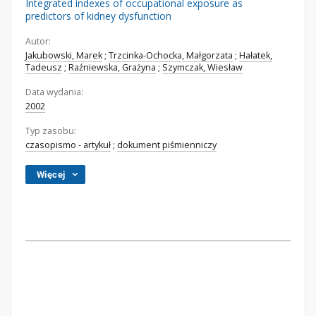
Integrated indexes of occupational exposure as
predictors of kidney dysfunction
Autor:
Jakubowski, Marek
;
Trzcinka-Ochocka, Małgorzata
;
Hałatek,
Tadeusz
;
Raźniewska, Grażyna
;
Szymczak, Wiesław
Data wydania:
2002
Typ zasobu:
czasopismo - artykuł
;
dokument piśmienniczy
Więcej