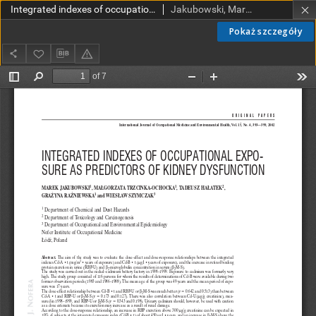
Integrated indexes of occupational exposure as predictors of kidney dysfunction
Jakubowski, Marek; Trzcinka-Ochocka, Małgorzata; Hałatek, Tadeusz; Raźniewska, Grażyna; Szymczak, Wiesław
Pokaż szczegóły