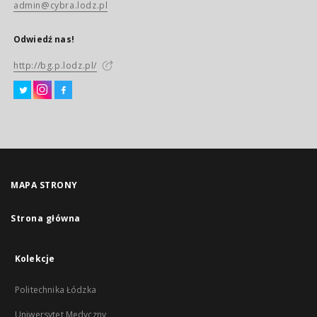
admin@cybra.lodz.pl
Odwiedź nas!
http://bg.p.lodz.pl/
MAPA STRONY
Strona główna
Kolekcje
Politechnika Łódzka
Uniwersytet Medyczny