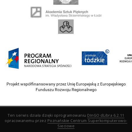
Projekt współfinansowany przez Unię Europejską z Europejskiego
Funduszu Rozwoju Regionalnego
Ten serwis działa dzięki oprogramowaniu
DInGO dLibra 6.2.11
opracowanemu przez
Poznańskie Centrum Superkomputerowo-
Sieciowe