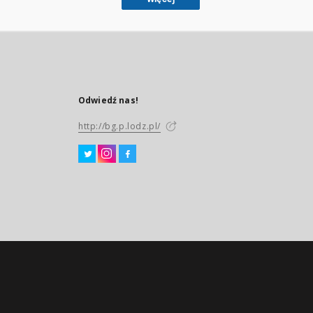
Odwiedź nas!
http://bg.p.lodz.pl/