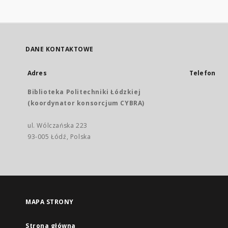
DANE KONTAKTOWE
Adres
Telefon
Biblioteka Politechniki Łódzkiej
(koordynator konsorcjum CYBRA)
ul. Wólczańska 223
93-005 Łódź, Polska
MAPA STRONY
Strona główna