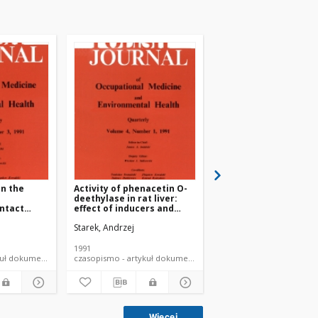
in the
Activity of phenacetin O-
Skutki zdrowotne
deethylase in rat liver:
narażenia zawodowe
ntact
effect of inducers and
substancje chemiczn
inhibitors in vivo
palaczy tytoniu
Starek, Andrzej
Starek, Andrzej
tudy
1991
2002
czasopismo - artykuł dokument piśmienniczy
czasopismo - artykuł dokument piśmienniczy
czasopi
Więcej