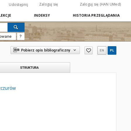
Zaloguj się
Zaloguj się (HAN UMed)
Udostępnij
EKCJE
INDEKSY
HISTORIA PRZEGLĄDANIA
sowane
?
Pobierz opis bibliograficzny
EN
PL
STRUKTURA
zczurów