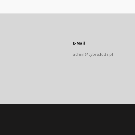
E-Mail
admin@cybra.lodz.pl