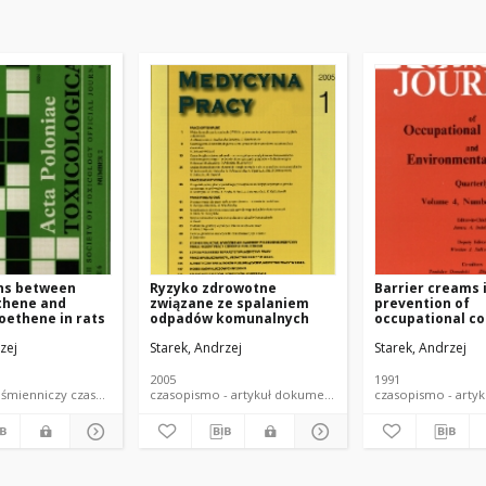
ons between
Ryzyko zdrowotne
Barrier creams 
thene and
związane ze spalaniem
prevention of
oethene in rats
odpadów komunalnych
occupational co
dermatitis - an
zej
Starek, Andrzej
Starek, Andrzej
experimental s
2005
1991
dokument piśmienniczy czasopismo - artykuł
czasopismo - artykuł dokument piśmienniczy