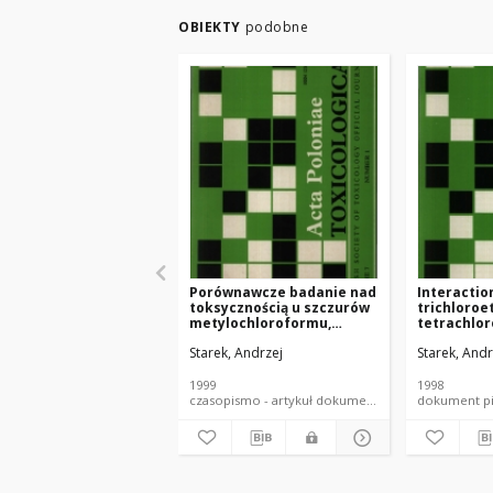
OBIEKTY
podobne
Porównawcze badanie nad
Interacti
toksycznością u szczurów
trichloroe
metylochloroformu,
tetrachlor
trichloroetylenu i
Starek, Andrzej
Starek, Andr
tetrachloroetylenu
podawanych z wodą do
picia
1999
1998
czasopismo - artykuł dokument piśmienniczy