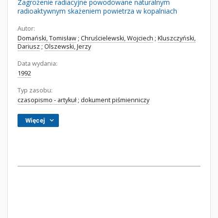
Zagrożenie radiacyjne powodowane naturalnym
radioaktywnym skażeniem powietrza w kopalniach
Autor:
Domański, Tomisław
;
Chruścielewski, Wojciech
;
Kluszczyński,
Dariusz
;
Olszewski, Jerzy
Data wydania:
1992
Typ zasobu:
czasopismo - artykuł
;
dokument piśmienniczy
Więcej