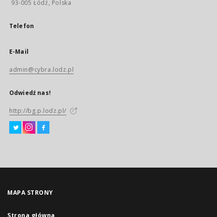
93-005 Łódź, Polska
Telefon
E-Mail
admin@cybra.lodz.pl
Odwiedź nas!
http://bg.p.lodz.pl/
MAPA STRONY
Strona główna