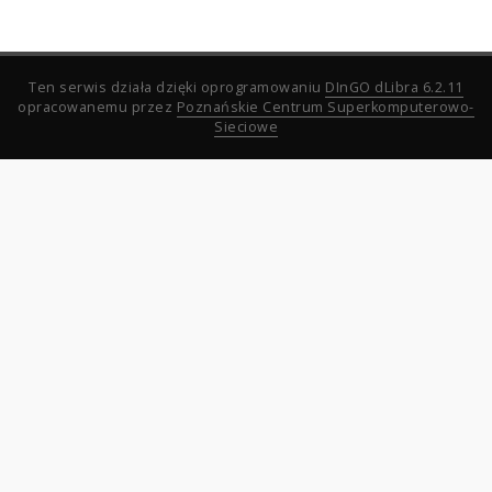
Ten serwis działa dzięki oprogramowaniu
DInGO dLibra 6.2.11
opracowanemu przez
Poznańskie Centrum Superkomputerowo-
Sieciowe