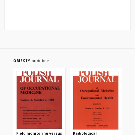
OBIEKTY
podobne
Field monitoring versus
Radiological
Co