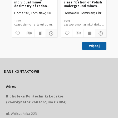
individual miner
classification of Polish
me
dosimetry of radon
underground mines
ca
daughter products in
and recommendations
du
Domański, Tomisław
Kluszczyński, Dariusz
Domański, Tomisław
Olszewski, Jerzy
Chruścielewski
Chruście
Do
mines
of surveillance
ex
1989
1991
199
czasopismo - artykuł dokument piśmienniczy
czasopismo - artykuł dokument
Więcej
DANE KONTAKTOWE
Adres
Biblioteka Politechniki Łódzkiej
(koordynator konsorcjum CYBRA)
ul. Wólczańska 223