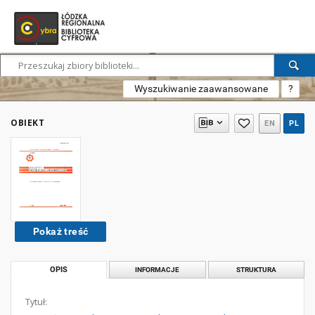
Wyszukiwanie zaawansowane
?
OBIEKT
EN
PL
Pokaż treść
OPIS
INFORMACJE
STRUKTURA
Tytuł: