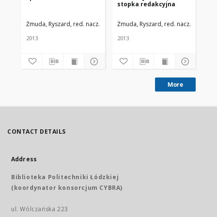
stopka redakcyjna
Me
Li
nr 
Żmuda, Ryszard, red. nacz.
Uniwersytet Medyczny w Łodzi
Żmuda, Ryszard, red. nacz.
Uniwers
Żmu
2013
2013
201
More
CONTACT DETAILS
Address
Biblioteka Politechniki Łódzkiej
(koordynator konsorcjum CYBRA)
ul. Wólczańska 223