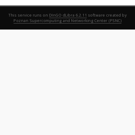
This service runs on
DInGO dLibra 6.2.11
software created by
Poznan Supercomputing and Networking Center (PSNC)