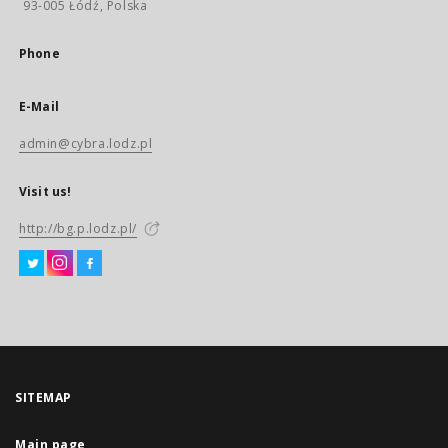
93-005 Łódź, Polska
Phone
E-Mail
admin@cybra.lodz.pl
Visit us!
http://bg.p.lodz.pl/
SITEMAP
Main page