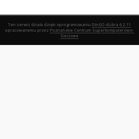
Ten serwis działa dzięki oprogramowaniu
DInGO dLibra 6.2.11
opracowanemu przez
Poznańskie Centrum Superkomputerowo-
Sieciowe