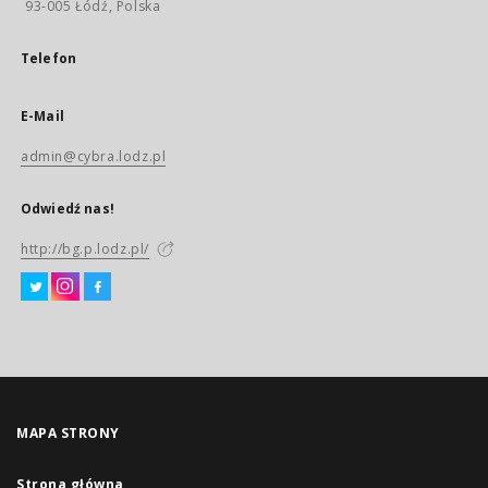
93-005 Łódź, Polska
Telefon
E-Mail
admin@cybra.lodz.pl
Odwiedź nas!
http://bg.p.lodz.pl/
MAPA STRONY
Strona główna