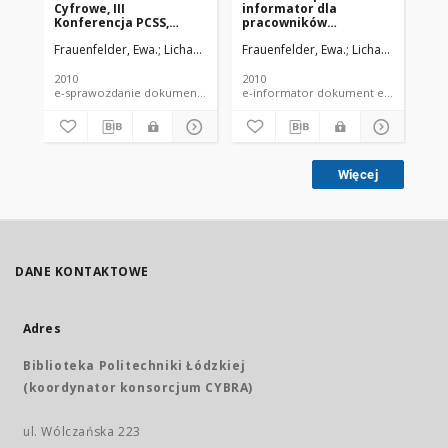
Cyfrowe, III
informator dla
Konferencja PCSS,
pracowników
Poznań, 20-21.10.2010 r.
naukowych PŁ
Frauenfelder, Ewa.
Lichawska, Agnieszka.
Frauenfelder, Ewa.
Lichawska, Agnie
: sprawozdanie
2010
2010
e-sprawozdanie dokument elektroniczny e-materiały konferencyjne
Więcej
DANE KONTAKTOWE
Adres
Biblioteka Politechniki Łódzkiej
(koordynator konsorcjum CYBRA)
ul. Wólczańska 223