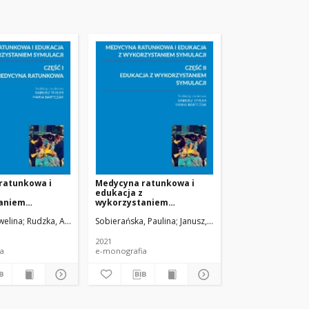
ratunkowa i
Medycyna ratunkowa i
edukacja z
aniem
wykorzystaniem
Część I.
symulacji. Część II.
welina
Rudzka, Agnieszka
Sobierańska, Paulina
Kowalewski, Dawid
Janusz, Katarzyna
Gołuchowski, Adam
Janczukowicz, 
Timler Dari
ratunkowa
Edukacja z
wykorzystaniem symulacji
2021
a
e-monografia