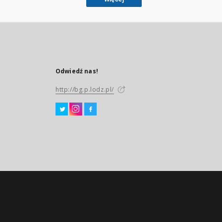
Odwiedź nas!
http://bg.p.lodz.pl/