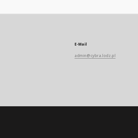
E-Mail
admin@cybra.lodz.pl