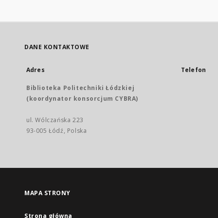
DANE KONTAKTOWE
Adres
Telefon
Biblioteka Politechniki Łódzkiej
(koordynator konsorcjum CYBRA)
ul. Wólczańska 223
93-005 Łódź, Polska
MAPA STRONY
Strona główna