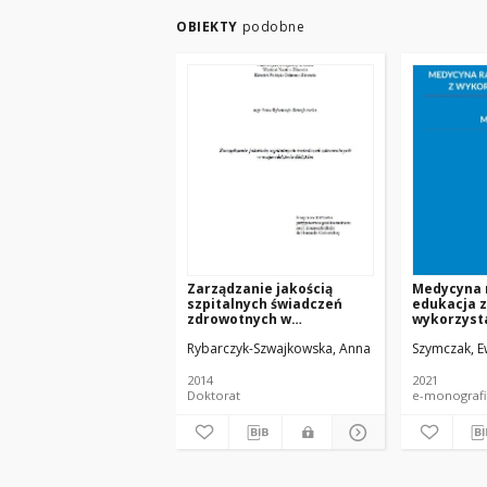
OBIEKTY
podobne
Zarządzanie jakością
Medycyna 
szpitalnych świadczeń
edukacja z
zdrowotnych w
wykorzyst
województwie łódzkim
symulacji. 
Rybarczyk-Szwajkowska, Anna
Szymczak, E
Medycyna 
2014
2021
Doktorat
e-monografi