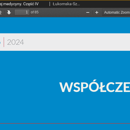
j medycyny. Część IV
Łukomska-Szymańska, Monika