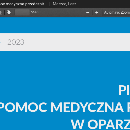
Pierwsza pomoc i pomoc medyczna przedszpitalna w oparzeniach u dzieci
Marzec, Leszek